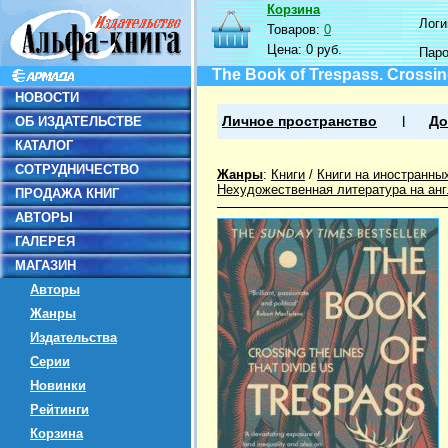
Корзина
Логин
Товаров:
0
Цена:
0 руб.
Пар
The Book of Trespass. Crossing
НОВОСТИ
ОБ ИЗДАТЕЛЬСТВЕ
Личное пространство
До
КАТАЛОГ
СОТРУДНИЧЕСТВО
Жанры
:
Книги
/
Книги на иностранны
Нехудожественная литература на ан
ПРОДАЖА КНИГ
АВТОРЫ
ГАЛЕРЕЯ
МАГАЗИН
Авторы
Жанры
Издательства
Серии
Новинки
Рейтинги
Корзина