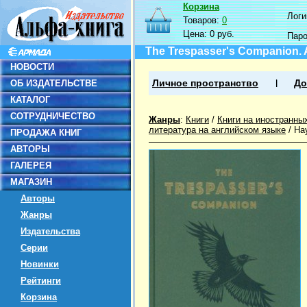
Корзина
Логин
Товаров:
0
Цена:
0 руб.
Пар
The Trespasser's Companion. A
НОВОСТИ
ОБ ИЗДАТЕЛЬСТВЕ
Личное пространство
До
КАТАЛОГ
СОТРУДНИЧЕСТВО
Жанры
:
Книги
/
Книги на иностранны
литература на английском языке
/
На
ПРОДАЖА КНИГ
АВТОРЫ
ГАЛЕРЕЯ
МАГАЗИН
Авторы
Жанры
Издательства
Серии
Новинки
Рейтинги
Корзина