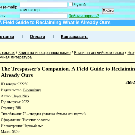
Чужой
 (e-mail):
компьютер
оль:
Забыли пароль?
 Field Guide to Reclaiming What is Already Ours
ставка
Оплата
Как заказать
х языках
/
Книги на иностранном языке
/
Книги на английском языке
/
Нех
учная литература
The Trespasser's Companion. A Field Guide to Reclaimin
Already Ours
269
ID товара: 922259
Издательство:
Bloomsbury
Автор:
Hayes Nick
Год выпуска: 2022
Страниц: 288
Тип обложки: 7Б - твердая (плотная бумага или картон)
Оформление: Тиснение золотом
Иллюстрации: Черно-белые
Масса: 530 г