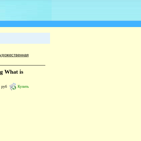
удожественная
g What is
2
руб
Купить