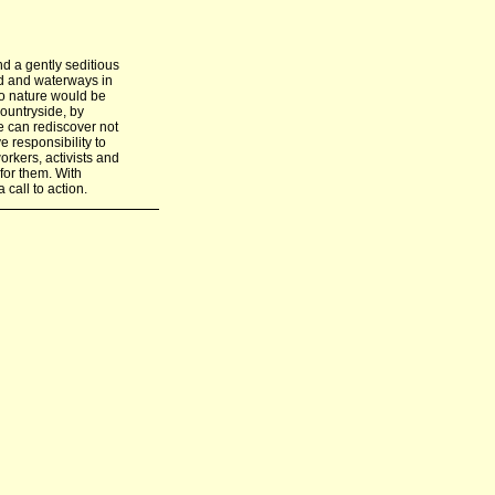
nd a gently seditious
and and waterways in
to nature would be
countryside, by
e can rediscover not
e responsibility to
orkers, activists and
for them. With
 call to action.