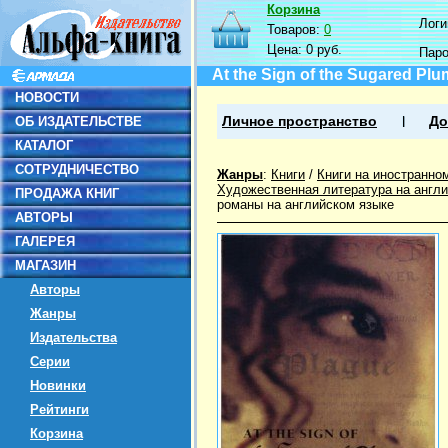
Корзина
Логин
Товаров:
0
Цена:
0 руб.
Пар
At the Sign of the Sugared Plu
НОВОСТИ
ОБ ИЗДАТЕЛЬСТВЕ
Личное пространство
До
КАТАЛОГ
СОТРУДНИЧЕСТВО
Жанры
:
Книги
/
Книги на иностранно
Художественная литература на англ
ПРОДАЖА КНИГ
романы на английском языке
АВТОРЫ
ГАЛЕРЕЯ
МАГАЗИН
Авторы
Жанры
Издательства
Серии
Новинки
Рейтинги
Корзина