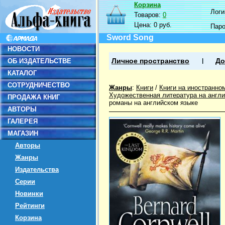
Корзина
Логин
Товаров:
0
Цена:
0 руб.
Пар
Sword Song
НОВОСТИ
ОБ ИЗДАТЕЛЬСТВЕ
Личное пространство
До
КАТАЛОГ
СОТРУДНИЧЕСТВО
Жанры
:
Книги
/
Книги на иностранно
Художественная литература на англ
ПРОДАЖА КНИГ
романы на английском языке
АВТОРЫ
ГАЛЕРЕЯ
МАГАЗИН
Авторы
Жанры
Издательства
Серии
Новинки
Рейтинги
Корзина