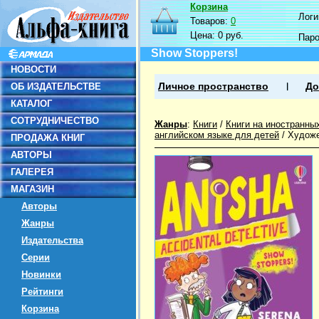
Корзина
Логин
Товаров:
0
Цена:
0 руб.
Пар
Show Stoppers!
НОВОСТИ
ОБ ИЗДАТЕЛЬСТВЕ
Личное пространство
До
КАТАЛОГ
СОТРУДНИЧЕСТВО
Жанры
:
Книги
/
Книги на иностранны
английском языке для детей
/
Художе
ПРОДАЖА КНИГ
АВТОРЫ
ГАЛЕРЕЯ
МАГАЗИН
Авторы
Жанры
Издательства
Серии
Новинки
Рейтинги
Корзина