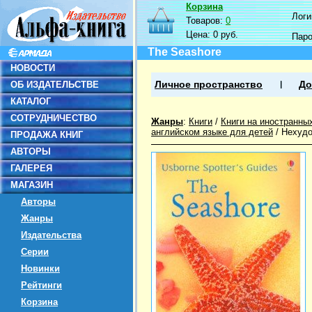
Корзина
Логин
Товаров:
0
Цена:
0 руб.
Пар
The Seashore
НОВОСТИ
ОБ ИЗДАТЕЛЬСТВЕ
Личное пространство
До
КАТАЛОГ
СОТРУДНИЧЕСТВО
Жанры
:
Книги
/
Книги на иностранны
английском языке для детей
/
Нехудо
ПРОДАЖА КНИГ
АВТОРЫ
ГАЛЕРЕЯ
МАГАЗИН
Авторы
Жанры
Издательства
Серии
Новинки
Рейтинги
Корзина