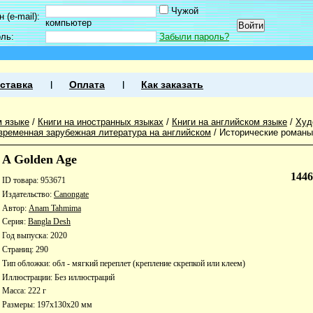
Чужой
 (e-mail):
компьютер
оль:
Забыли пароль?
ставка
Оплата
Как заказать
м языке
/
Книги на иностранных языках
/
Книги на английском языке
/
Худ
временная зарубежная литература на английском
/
Исторические романы
A Golden Age
144
ID товара: 953671
Издательство:
Canongate
Автор:
Anam Tahmima
Серия:
Bangla Desh
Год выпуска: 2020
Страниц: 290
Тип обложки: обл - мягкий переплет (крепление скрепкой или клеем)
Иллюстрации: Без иллюстраций
Масса: 222 г
Размеры: 197x130x20 мм