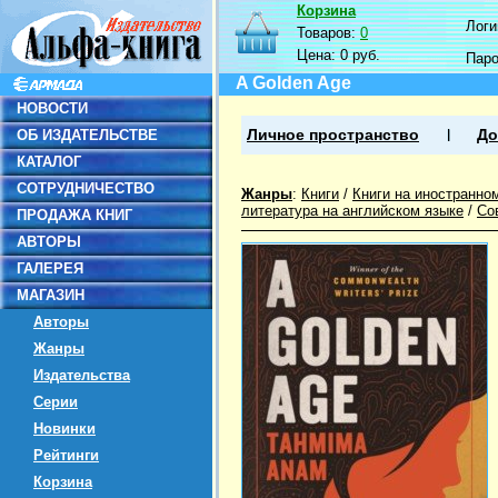
Корзина
Логин
Товаров:
0
Цена:
0 руб.
Пар
A Golden Age
НОВОСТИ
ОБ ИЗДАТЕЛЬСТВЕ
Личное пространство
До
КАТАЛОГ
СОТРУДНИЧЕСТВО
Жанры
:
Книги
/
Книги на иностранно
литература на английском языке
/
Со
ПРОДАЖА КНИГ
АВТОРЫ
ГАЛЕРЕЯ
МАГАЗИН
Авторы
Жанры
Издательства
Серии
Новинки
Рейтинги
Корзина