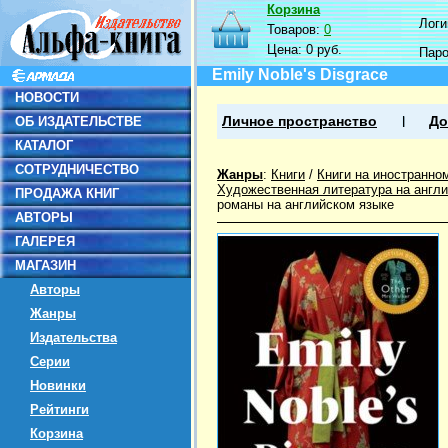
Корзина
Логин
Товаров:
0
Цена:
0 руб.
Пар
Emily Noble's Disgrace
НОВОСТИ
ОБ ИЗДАТЕЛЬСТВЕ
Личное пространство
До
КАТАЛОГ
СОТРУДНИЧЕСТВО
Жанры
:
Книги
/
Книги на иностранно
Художественная литература на англ
ПРОДАЖА КНИГ
романы на английском языке
АВТОРЫ
ГАЛЕРЕЯ
МАГАЗИН
Авторы
Жанры
Издательства
Серии
Новинки
Рейтинги
Корзина