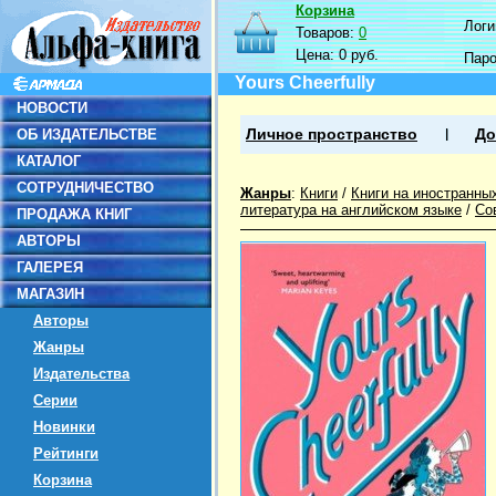
Корзина
Логин
Товаров:
0
Цена:
0 руб.
Пар
Yours Cheerfully
НОВОСТИ
ОБ ИЗДАТЕЛЬСТВЕ
Личное пространство
До
КАТАЛОГ
СОТРУДНИЧЕСТВО
Жанры
:
Книги
/
Книги на иностранны
литература на английском языке
/
Со
ПРОДАЖА КНИГ
АВТОРЫ
ГАЛЕРЕЯ
МАГАЗИН
Авторы
Жанры
Издательства
Серии
Новинки
Рейтинги
Корзина