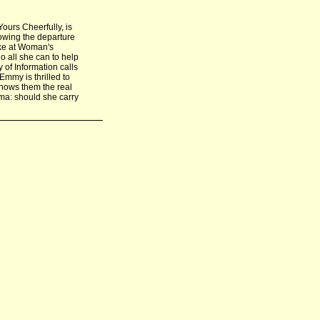
Yours Cheerfully, is
lowing the departure
ake at Woman's
o all she can to help
 of Information calls
Emmy is thrilled to
hows them the real
ma: should she carry