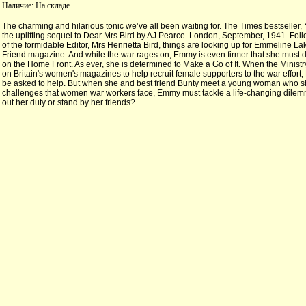
Наличие:
На складе
The charming and hilarious tonic we’ve all been waiting for. The Times bestseller, 
the uplifting sequel to Dear Mrs Bird by AJ Pearce. London, September, 1941. Fol
of the formidable Editor, Mrs Henrietta Bird, things are looking up for Emmeline L
Friend magazine. And while the war rages on, Emmy is even firmer that she must d
on the Home Front. As ever, she is determined to Make a Go of It. When the Ministry
on Britain's women's magazines to help recruit female supporters to the war effort, 
be asked to help. But when she and best friend Bunty meet a young woman who s
challenges that women war workers face, Emmy must tackle a life-changing dilem
out her duty or stand by her friends?