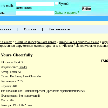
Чужой
 (e-mail):
компьютер
оль:
Забыли пароль?
ставка
Оплата
Как заказать
х языках
/
Книги на иностранном языке
/
Книги на английском языке
/
Худ
временная зарубежная литература на английском
/
Исторические романы
Yours Cheerfully
174
ID товара: 955463
Издательство:
Picador
Автор:
Pearce AJ
Серия:
The Emmy Lake Chronicles
Год выпуска: 2022
Страниц: 340
Тип обложки: обл - мягкий переплет (крепление скрепкой или клеем)
Иллюстрации: Без иллюстраций
Масса: 265 г
Размеры: 195x130x20 мм