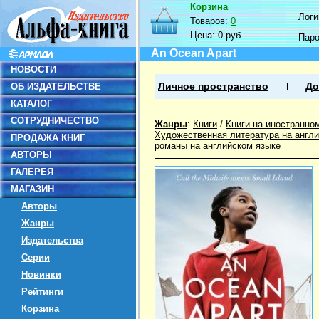
Корзина
Логин
Товаров:
0
Цена:
0 руб.
Пар
An Ocean Apart
НОВОСТИ
ОБ ИЗДАТЕЛЬСТВЕ
Личное пространство
До
КАТАЛОГ
СОТРУДНИЧЕСТВО
Жанры
:
Книги
/
Книги на иностранно
Художественная литература на англ
ПРОДАЖА КНИГ
романы на английском языке
АВТОРЫ
ГАЛЕРЕЯ
МАГАЗИН
Авторы
Жанры
Издательства
Серии
Новинки
Рейтинги
Корзина