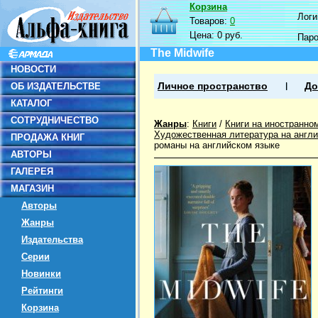
Корзина
Логин
Товаров:
0
Цена:
0 руб.
Пар
The Midwife
НОВОСТИ
ОБ ИЗДАТЕЛЬСТВЕ
Личное пространство
До
КАТАЛОГ
СОТРУДНИЧЕСТВО
Жанры
:
Книги
/
Книги на иностранно
Художественная литература на англ
ПРОДАЖА КНИГ
романы на английском языке
АВТОРЫ
ГАЛЕРЕЯ
МАГАЗИН
Авторы
Жанры
Издательства
Серии
Новинки
Рейтинги
Корзина