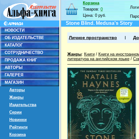
Корзина
Логин
Товаров:
0
Цена:
0 руб.
Пар
Stone Blind. Medusa's Story
НОВОСТИ
ОБ ИЗДАТЕЛЬСТВЕ
Личное пространство
До
КАТАЛОГ
СОТРУДНИЧЕСТВО
Жанры
:
Книги
/
Книги на иностранно
литература на английском языке
/
Со
ПРОДАЖА КНИГ
АВТОРЫ
ГАЛЕРЕЯ
МАГАЗИН
Авторы
Жанры
Издательства
Серии
Новинки
Рейтинги
Корзина