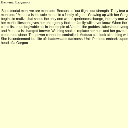
Наличие:
Ожидается
'So to mortal men, we are monsters. Because of our flight, our strength. They fear us
monsters.’ Medusa is the sole mortal in a family of gods. Growing up with her Gorg
begins to realize that she is the only one who experiences change, the only one w
her mortal lifespan gives her an urgency that her family will never know. When th
commits an unforgivable act in the temple of Athene, the goddess takes her reve
and Medusa is changed forever. Writhing snakes replace her hair, and her gaze no
creature to stone. The power cannot be controlled: Medusa can look at nothing with
She is condemned to a life of shadows and darkness. Until Perseus embarks upon 
head of a Gorgon . . .