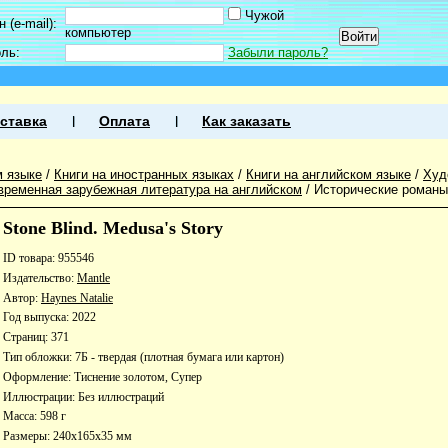
Чужой
 (e-mail):
компьютер
оль:
Забыли пароль?
ставка
Оплата
Как заказать
м языке
/
Книги на иностранных языках
/
Книги на английском языке
/
Худ
временная зарубежная литература на английском
/
Исторические романы
Stone Blind. Medusa's Story
ID товара: 955546
Издательство:
Mantle
Автор:
Haynes Natalie
Год выпуска: 2022
Страниц: 371
Тип обложки: 7Б - твердая (плотная бумага или картон)
Оформление: Тиснение золотом, Супер
Иллюстрации: Без иллюстраций
Масса: 598 г
Размеры: 240x165x35 мм