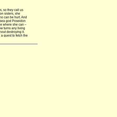
, so they call us
on sisters, she
ho can be hurt. And
e sea god Poseidon
nge where she can –
w turns any living
out destroying it.
a quest to fetch the