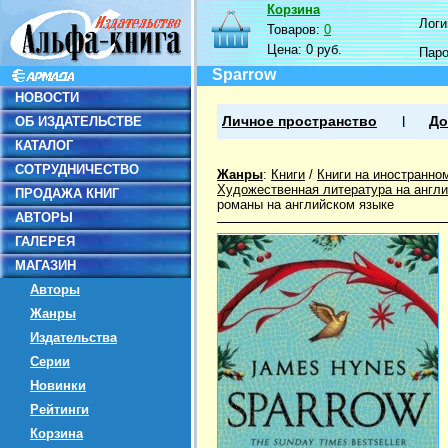
Корзина
Логин
Товаров:
0
Цена:
0 руб.
Пар
Sparrow
НОВОСТИ
ОБ ИЗДАТЕЛЬСТВЕ
Личное пространство
До
КАТАЛОГ
СОТРУДНИЧЕСТВО
Жанры
:
Книги
/
Книги на иностранно
Художественная литература на англ
ПРОДАЖА КНИГ
романы на английском языке
АВТОРЫ
ГАЛЕРЕЯ
МАГАЗИН
Авторы
Жанры
Издательства
Серии
Новинки
Рейтинги
Корзина