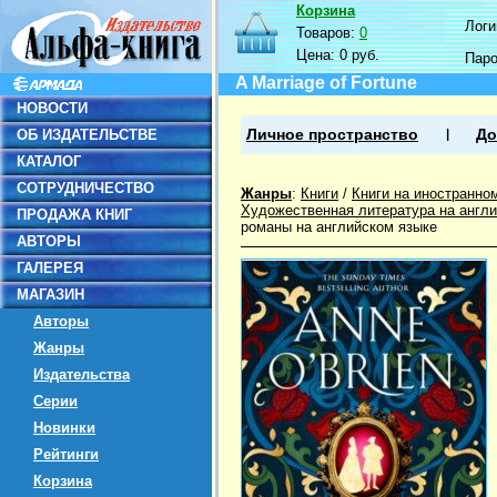
Корзина
Логин
Товаров:
0
Цена:
0 руб.
Пар
A Marriage of Fortune
НОВОСТИ
ОБ ИЗДАТЕЛЬСТВЕ
Личное пространство
До
КАТАЛОГ
СОТРУДНИЧЕСТВО
Жанры
:
Книги
/
Книги на иностранно
Художественная литература на англ
ПРОДАЖА КНИГ
романы на английском языке
АВТОРЫ
ГАЛЕРЕЯ
МАГАЗИН
Авторы
Жанры
Издательства
Серии
Новинки
Рейтинги
Корзина