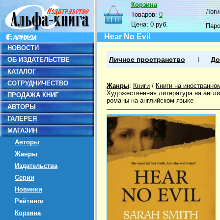
Корзина
Логин
Товаров:
0
Цена:
0 руб.
Пар
Hear No Evil
НОВОСТИ
ОБ ИЗДАТЕЛЬСТВЕ
Личное пространство
До
КАТАЛОГ
СОТРУДНИЧЕСТВО
Жанры
:
Книги
/
Книги на иностранно
Художественная литература на англ
ПРОДАЖА КНИГ
романы на английском языке
АВТОРЫ
ГАЛЕРЕЯ
МАГАЗИН
Авторы
Жанры
Издательства
Серии
Новинки
Рейтинги
Корзина