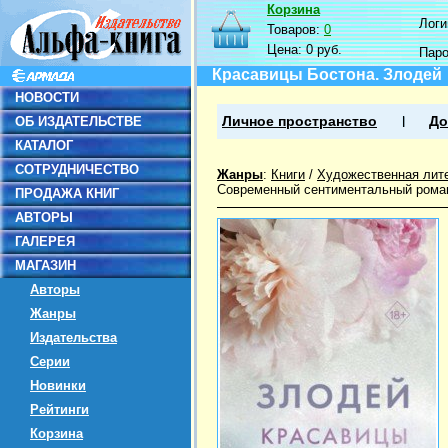
Корзина
Логин
Товаров:
0
Цена:
0 руб.
Пар
Красавицы Бостона. Злодей
НОВОСТИ
ОБ ИЗДАТЕЛЬСТВЕ
Личное пространство
До
КАТАЛОГ
СОТРУДНИЧЕСТВО
Жанры
:
Книги
/
Художественная лит
Современный сентиментальный рома
ПРОДАЖА КНИГ
АВТОРЫ
ГАЛЕРЕЯ
МАГАЗИН
Авторы
Жанры
Издательства
Серии
Новинки
Рейтинги
Корзина