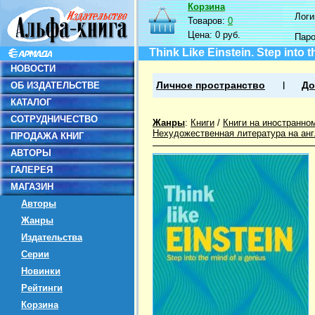
Корзина
Логин
Товаров:
0
Цена:
0 руб.
Пар
Think Like Einstein. Step into 
НОВОСТИ
ОБ ИЗДАТЕЛЬСТВЕ
Личное пространство
До
КАТАЛОГ
СОТРУДНИЧЕСТВО
Жанры
:
Книги
/
Книги на иностранно
Нехудожественная литература на ан
ПРОДАЖА КНИГ
АВТОРЫ
ГАЛЕРЕЯ
МАГАЗИН
Авторы
Жанры
Издательства
Серии
Новинки
Рейтинги
Корзина