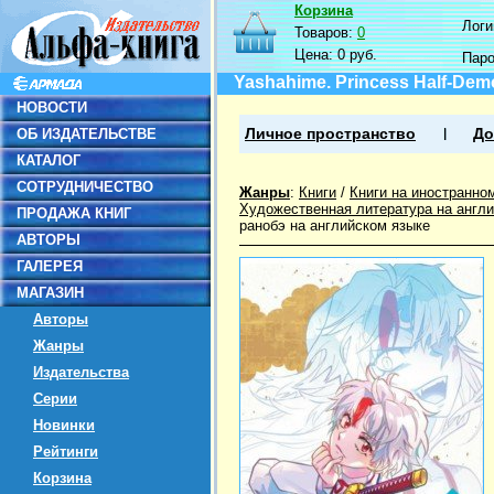
Корзина
Логин
Товаров:
0
Цена:
0 руб.
Пар
Yashahime. Princess Half-Dem
НОВОСТИ
ОБ ИЗДАТЕЛЬСТВЕ
Личное пространство
До
КАТАЛОГ
СОТРУДНИЧЕСТВО
Жанры
:
Книги
/
Книги на иностранно
Художественная литература на англ
ПРОДАЖА КНИГ
ранобэ на английском языке
АВТОРЫ
ГАЛЕРЕЯ
МАГАЗИН
Авторы
Жанры
Издательства
Серии
Новинки
Рейтинги
Корзина