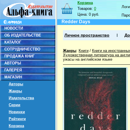
Корзина
Логин
Товаров:
0
Цена:
0 руб.
Пар
Redder Days
НОВОСТИ
ОБ ИЗДАТЕЛЬСТВЕ
Личное пространство
До
КАТАЛОГ
СОТРУДНИЧЕСТВО
Жанры
:
Книги
/
Книги на иностранны
Художественная литература на англ
ПРОДАЖА КНИГ
ужасы на английском языке
АВТОРЫ
ГАЛЕРЕЯ
МАГАЗИН
Авторы
Жанры
Издательства
Серии
Новинки
Рейтинги
Корзина