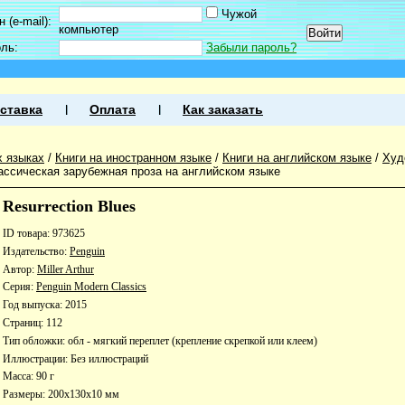
Чужой
 (e-mail):
компьютер
оль:
Забыли пароль?
ставка
Оплата
Как заказать
х языках
/
Книги на иностранном языке
/
Книги на английском языке
/
Худ
ассическая зарубежная проза на английском языке
Resurrection Blues
ID товара: 973625
Издательство:
Penguin
Автор:
Miller Arthur
Серия:
Penguin Modern Classics
Год выпуска: 2015
Страниц: 112
Тип обложки: обл - мягкий переплет (крепление скрепкой или клеем)
Иллюстрации: Без иллюстраций
Масса: 90 г
Размеры: 200x130x10 мм