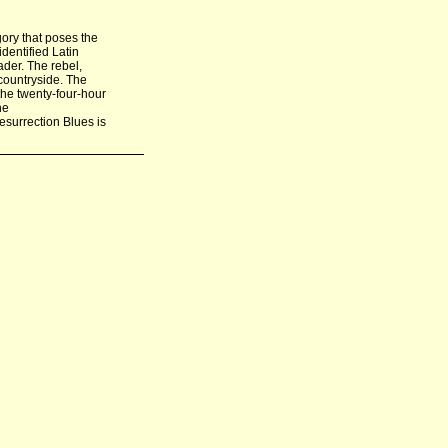
gory that poses the
dentified Latin
ader. The rebel,
countryside. The
 the twenty-four-hour
he
esurrection Blues is