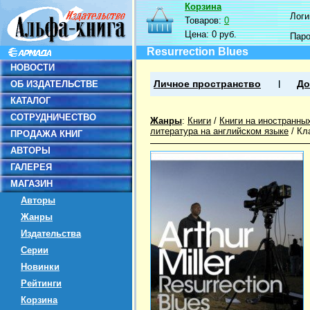
Корзина
Логин
Товаров:
0
Цена:
0 руб.
Пар
Resurrection Blues
НОВОСТИ
ОБ ИЗДАТЕЛЬСТВЕ
Личное пространство
До
КАТАЛОГ
СОТРУДНИЧЕСТВО
Жанры
:
Книги
/
Книги на иностранны
литература на английском языке
/
Кл
ПРОДАЖА КНИГ
АВТОРЫ
ГАЛЕРЕЯ
МАГАЗИН
Авторы
Жанры
Издательства
Серии
Новинки
Рейтинги
Корзина