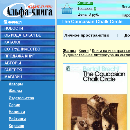
Корзина
Логин
Товаров:
0
Цена:
0 руб.
Пар
The Caucasian Chalk Circle
НОВОСТИ
ОБ ИЗДАТЕЛЬСТВЕ
Личное пространство
До
КАТАЛОГ
СОТРУДНИЧЕСТВО
Жанры
:
Книги
/
Книги на иностранны
Художественная литература на англ
ПРОДАЖА КНИГ
АВТОРЫ
ГАЛЕРЕЯ
МАГАЗИН
Авторы
Жанры
Издательства
Серии
Новинки
Рейтинги
Корзина