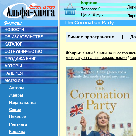
Корзина
Логин
Товаров:
0
Цена:
0 руб.
Пар
The Coronation Party
НОВОСТИ
ОБ ИЗДАТЕЛЬСТВЕ
Личное пространство
До
КАТАЛОГ
СОТРУДНИЧЕСТВО
Жанры
:
Книги
/
Книги на иностранно
литература на английском языке
/
Со
ПРОДАЖА КНИГ
АВТОРЫ
ГАЛЕРЕЯ
МАГАЗИН
Авторы
Жанры
Издательства
Серии
Новинки
Рейтинги
Корзина