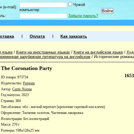
Чужой
 (e-mail):
компьютер
оль:
Забыли пароль?
ставка
Оплата
Как заказать
м языке
/
Книги на иностранных языках
/
Книги на английском языке
/
Худ
временная зарубежная литература на английском
/
Исторические романы
The Coronation Party
165
ID товара: 973734
Издательство:
Penguin
Автор:
Curtis Norma
Год выпуска: 2023
Страниц: 384
Тип обложки: обл - мягкий переплет (крепление скрепкой или клеем)
Оформление: Тиснение золотом, Частичная лакировка
Иллюстрации: Без иллюстраций
Масса: 270 г
Размеры: 198x128x25 мм