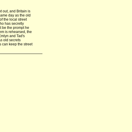
 out, and Britain is
same day as the old
f the local street
ho has secretly
st be the prompt he
hem is rehearsed, the
t Emlyn and Tad's
s old secrets
s can keep the street