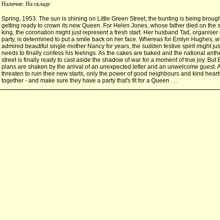
Наличие:
На складе
Spring, 1953. The sun is shining on Little Green Street, the bunting is being brought
getting ready to crown its new Queen. For Helen Jones, whose father died on the 
king, the coronation might just represent a fresh start. Her husband Tad, organiser o
party, is determined to put a smile back on her face. Whereas for Emlyn Hughes, w
admired beautiful single mother Nancy for years, the sudden festive spirit might ju
needs to finally confess his feelings. As the cakes are baked and the national ant
street is finally ready to cast aside the shadow of war for a moment of true joy. Bu
plans are shaken by the arrival of an unexpected letter and an unwelcome guest. A
threaten to ruin their new starts, only the power of good neighbours and kind heart
together - and make sure they have a party that's fit for a Queen . . .