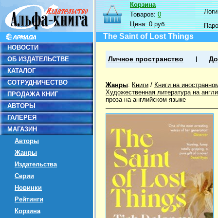
Корзина
Логин
Товаров:
0
Цена:
0 руб.
Пар
The Saint of Lost Things
НОВОСТИ
ОБ ИЗДАТЕЛЬСТВЕ
Личное пространство
До
КАТАЛОГ
СОТРУДНИЧЕСТВО
Жанры
:
Книги
/
Книги на иностранно
Художественная литература на англ
ПРОДАЖА КНИГ
проза на английском языке
АВТОРЫ
ГАЛЕРЕЯ
МАГАЗИН
Авторы
Жанры
Издательства
Серии
Новинки
Рейтинги
Корзина