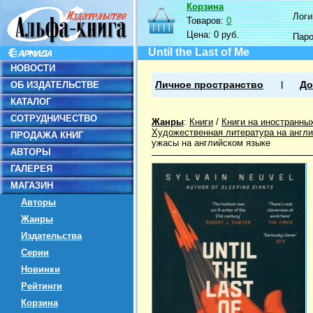
Корзина
Логин
Товаров:
0
Цена:
0 руб.
Пар
Until the Last of Me
НОВОСТИ
ОБ ИЗДАТЕЛЬСТВЕ
Личное пространство
До
КАТАЛОГ
СОТРУДНИЧЕСТВО
Жанры
:
Книги
/
Книги на иностранны
Художественная литература на англ
ПРОДАЖА КНИГ
ужасы на английском языке
АВТОРЫ
ГАЛЕРЕЯ
МАГАЗИН
Авторы
Жанры
Издательства
Серии
Новинки
Рейтинги
Корзина