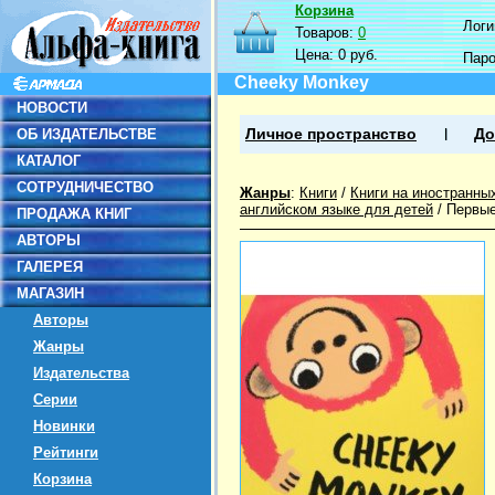
Корзина
Логин
Товаров:
0
Цена:
0 руб.
Пар
Cheeky Monkey
НОВОСТИ
ОБ ИЗДАТЕЛЬСТВЕ
Личное пространство
До
КАТАЛОГ
СОТРУДНИЧЕСТВО
Жанры
:
Книги
/
Книги на иностранны
английском языке для детей
/
Первые
ПРОДАЖА КНИГ
АВТОРЫ
ГАЛЕРЕЯ
МАГАЗИН
Авторы
Жанры
Издательства
Серии
Новинки
Рейтинги
Корзина