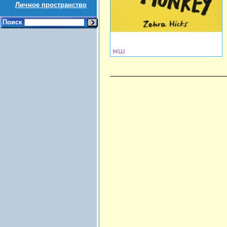
Личное пространство
Поиск