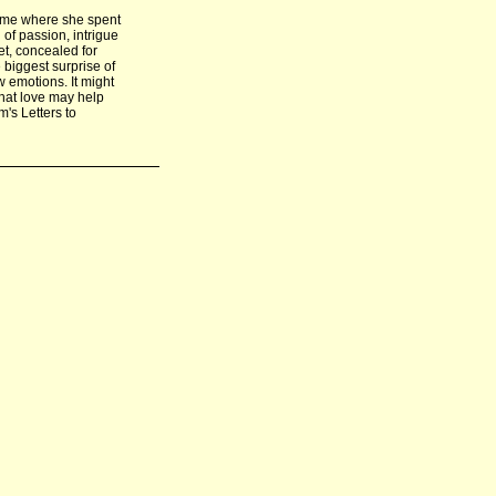
home where she spent
 of passion, intrigue
ret, concealed for
biggest surprise of
 emotions. It might
that love may help
's Letters to