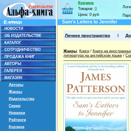
Корзина
Логин
Товаров:
0
Цена:
0 руб.
Пар
Sam's Letters to Jennifer
НОВОСТИ
ОБ ИЗДАТЕЛЬСТВЕ
Личное пространство
До
КАТАЛОГ
СОТРУДНИЧЕСТВО
Жанры
:
Книги
/
Книги на иностранны
литература на английском языке
/
Со
ПРОДАЖА КНИГ
АВТОРЫ
ГАЛЕРЕЯ
МАГАЗИН
Авторы
Жанры
Издательства
Серии
Новинки
Рейтинги
Корзина