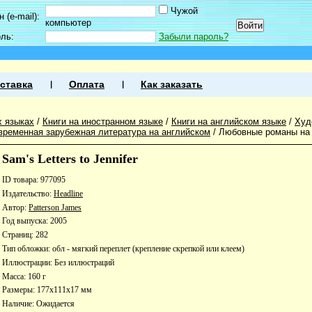
Чужой
 (e-mail):
компьютер
оль:
Забыли пароль?
ставка
Оплата
Как заказать
х языках
/
Книги на иностранном языке
/
Книги на английском языке
/
Худ
временная зарубежная литература на английском
/
Любовные романы на 
Sam's Letters to Jennifer
ID товара: 977095
Издательство:
Headline
Автор:
Patterson James
Год выпуска: 2005
Страниц: 282
Тип обложки: обл - мягкий переплет (крепление скрепкой или клеем)
Иллюстрации: Без иллюстраций
Масса: 160 г
Размеры: 177x111x17 мм
Наличие:
Ожидается