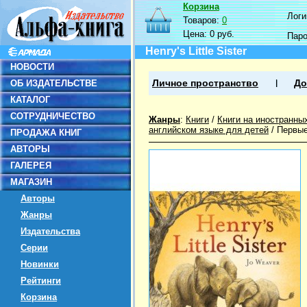
Корзина
Логин
Товаров:
0
Цена:
0 руб.
Пар
Henry's Little Sister
НОВОСТИ
ОБ ИЗДАТЕЛЬСТВЕ
Личное пространство
До
КАТАЛОГ
СОТРУДНИЧЕСТВО
Жанры
:
Книги
/
Книги на иностранны
английском языке для детей
/
Первые
ПРОДАЖА КНИГ
АВТОРЫ
ГАЛЕРЕЯ
МАГАЗИН
Авторы
Жанры
Издательства
Серии
Новинки
Рейтинги
Корзина