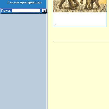
Личное пространство
Поиск