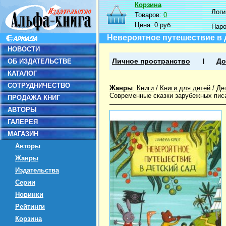
Корзина
Логин
Товаров:
0
Цена:
0 руб.
Пар
Невероятное путешествие в 
НОВОСТИ
ОБ ИЗДАТЕЛЬСТВЕ
Личное пространство
До
КАТАЛОГ
СОТРУДНИЧЕСТВО
Жанры
:
Книги
/
Книги для детей
/
Де
Современные сказки зарубежных пис
ПРОДАЖА КНИГ
АВТОРЫ
ГАЛЕРЕЯ
МАГАЗИН
Авторы
Жанры
Издательства
Серии
Новинки
Рейтинги
Корзина