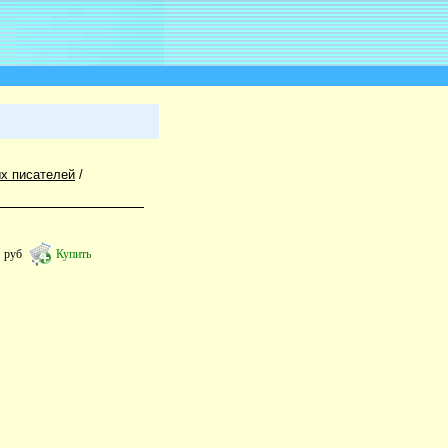
х писателей
/
7
руб
Купить