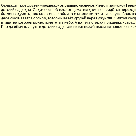
Однажды трое друзей - медвежонок Бальдо, червячок Ринго и зайчонок Герми
детский сад одни. Садик очень близко от дома, им даже не придётся переходи
бы мог подумать, сколько всего необычного можно встретить по пути! Больш
деле оказывается слоном, который везёт друзей через джунгли. Смятая сал
птица, на которой можно взлететь в небо. А вот эта старая прищепка - стр
Иногда обычный путь в детский сад становится незабываемым приключение