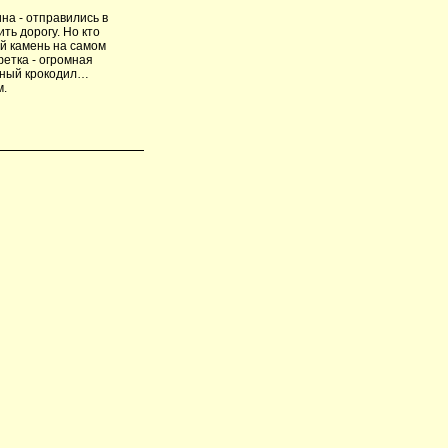
на - отправились в
ть дорогу. Но кто
ой камень на самом
фетка - огромная
ашный крокодил…
м.