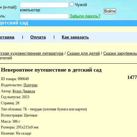
Чужой
 (e-mail):
компьютер
оль:
Забыли пароль?
детский сад
ставка
Оплата
Как заказать
тская художественная литература
/
Сказки для детей
/
Сказки зарубежны
ателей
Невероятное путешествие в детский сад
147
ID товара: 990649
Издательство:
Попурри
Автор:
Кулот Даниела
Год выпуска: 2023
Страниц: 28
Тип обложки: 7Б - твердая (плотная бумага или картон)
Иллюстрации: Цветные
Масса: 386 г
Размеры: 291x215x9 мм
Наличие:
На складе