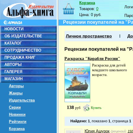
Корзина
Логин
Товаров:
0
Цена:
0 руб.
Пар
Рецензии покупателей на "Р
НОВОСТИ
ОБ ИЗДАТЕЛЬСТВЕ
Личное пространство
До
КАТАЛОГ
Рецензии покупателей на "Р
СОТРУДНИЧЕСТВО
ПРОДАЖА КНИГ
Раскраска "Корабли России"
АВТОРЫ
Раскраска для детей
младшего школьного
ГАЛЕРЕЯ
возраста.
МАГАЗИН
Авторы
Жанры
Издательства
138
Серии
руб
Купить
Новинки
Найдено:
1
, показано
1
, страница
1
Рейтинги
Корзина
Юлия Ашурок
(рецензий:
150