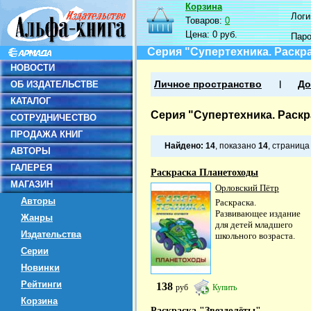
Корзина
Логин
Товаров:
0
Цена:
0 руб.
Пар
Серия "Супертехника. Раскр
НОВОСТИ
ОБ ИЗДАТЕЛЬСТВЕ
Личное пространство
До
КАТАЛОГ
Серия "Супертехника. Раскр
СОТРУДНИЧЕСТВО
ПРОДАЖА КНИГ
Найдено:
14
, показано
14
, страниц
АВТОРЫ
ГАЛЕРЕЯ
Раскраска Планетоходы
МАГАЗИН
Орловский Пётр
Авторы
Раскраска.
Развивающее издание
Жанры
для детей младшего
Издательства
школьного возраста.
Серии
Новинки
Рейтинги
138
руб
Купить
Корзина
Раскраска "Звездолёты"