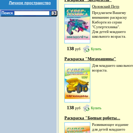
Личное пространство
Орловский Петр
Предлагаем Вашему
Поиск
вниманию раскраску
Киборги из серии
"Супертехника".
Для детей младшего
школьного возраста.
138
руб
Купить
Раскраска "Мегамашины"
Для младшего школьног
возраста.
138
руб
Купить
Раскраска "Боевые роботы...
Развивающее издание
для детей младшего