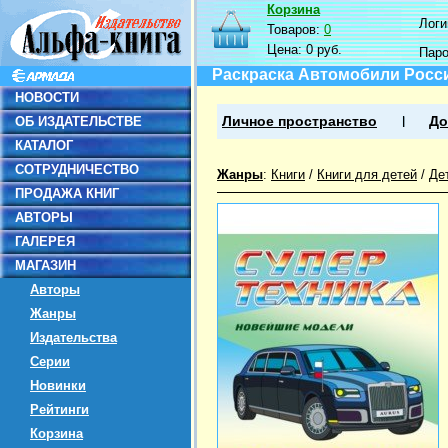
Корзина
Логин
Товаров:
0
Цена:
0 руб.
Пар
Раскраска Автомобили Росс
НОВОСТИ
ОБ ИЗДАТЕЛЬСТВЕ
Личное пространство
До
КАТАЛОГ
СОТРУДНИЧЕСТВО
Жанры
:
Книги
/
Книги для детей
/
Де
ПРОДАЖА КНИГ
АВТОРЫ
ГАЛЕРЕЯ
МАГАЗИН
Авторы
Жанры
Издательства
Серии
Новинки
Рейтинги
Корзина