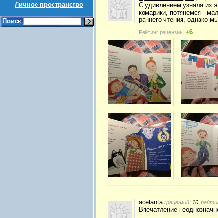
Личное пространство
С удивлением узнала из эт
комарики, потянемся - ма
раннего чтения, однако мы
Поиск
+6
Рейтинг рецензии:
adelanta
(рецензий:
10
, рейти
Впечатление неоднозначно