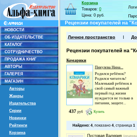
Корзина
Логин
Товаров:
0
Цена:
0 руб.
Пар
Рецензии покупателей на "К
НОВОСТИ
ОБ ИЗДАТЕЛЬСТВЕ
Личное пространство
До
КАТАЛОГ
Рецензии покупателей на "
СОТРУДНИЧЕСТВО
ПРОДАЖА КНИГ
Комарики
АВТОРЫ
Пикулева Нина...
Родился ребёнок?
ГАЛЕРЕЯ
Родился читатель!
МАГАЗИН
Маленький ребёнок в
свой самый важный
Авторы
первый год жизни
Жанры
нуждается не только в
питании, защите...
Издательства
Серии
437
руб
Купить
Новинки
Рейтинги
Найдено:
4
, показано
4
, страница
1
Корзина
Пустовая Валерия
(рецензи