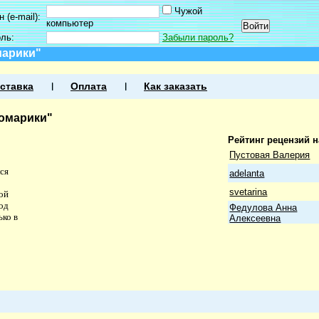
Чужой
 (e-mail):
компьютер
оль:
Забыли пароль?
марики"
ставка
Оплата
Как заказать
Комарики"
Рейтинг рецензий 
Пустовая Валерия
ся
adelanta
svetarina
ой
од
Федулова Анна
ько в
Алексеевна