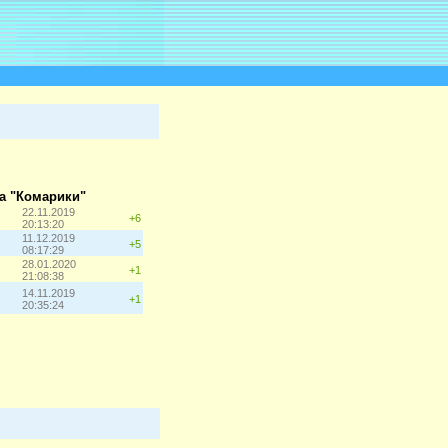
на "Комарики"
22.11.2019
+6
20:13:20
11.12.2019
+5
08:17:29
28.01.2020
+1
21:08:38
14.11.2019
+1
20:35:24