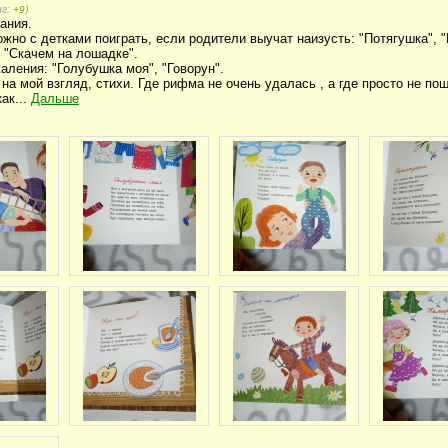
нг:
)
+9
ания.
жно с детками поиграть, если родители выучат наизусть: "Потягушка", "
, "Скачем на лошадке".
аления: "Голубушка моя", "Говорун".
 на мой взгляд, стихи. Где рифма не очень удалась , а где просто не по
как...
Дальше