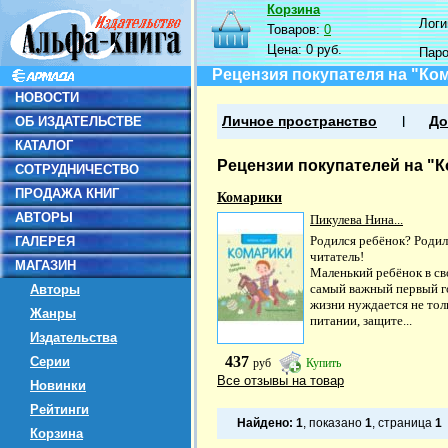
Корзина
Логин
Товаров:
0
Цена:
0 руб.
Пар
Рецензия покупателя на "Ко
НОВОСТИ
ОБ ИЗДАТЕЛЬСТВЕ
Личное пространство
До
КАТАЛОГ
Рецензии покупателей на "
СОТРУДНИЧЕСТВО
ПРОДАЖА КНИГ
Комарики
АВТОРЫ
Пикулева Нина...
Родился ребёнок? Родил
ГАЛЕРЕЯ
читатель!
МАГАЗИН
Маленький ребёнок в св
самый важный первый г
Авторы
жизни нуждается не тол
Жанры
питании, защите...
Издательства
437
Серии
руб
Купить
Все отзывы на товар
Новинки
Рейтинги
Найдено:
1
, показано
1
, страница
1
Корзина