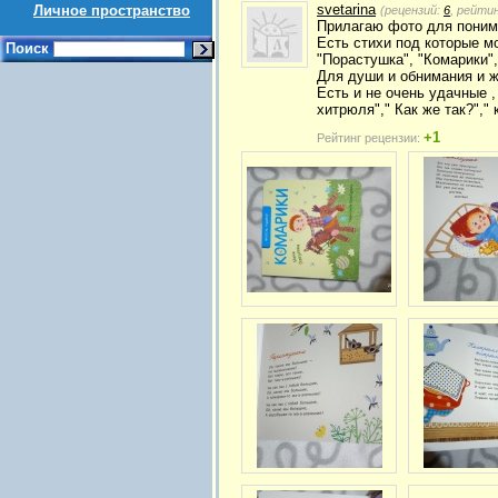
svetarina
Личное пространство
(рецензий:
6
, рейти
Прилагаю фото для поним
Есть стихи под которые мо
Поиск
"Порастушка", "Комарики"
Для души и обнимания и ж
Есть и не очень удачные ,
хитрюля"," Как же так?"," 
+1
Рейтинг рецензии: