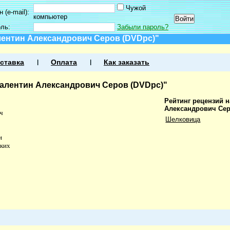
Чужой
 (e-mail):
компьютер
оль:
Забыли пароль?
лентин Александрович Серов (DVDpc)"
ставка
Оплата
Как заказать
Валентин Александрович Серов (DVDpc)"
Рейтинг рецензий н
Александрович Сер
ч
Шелковица
и
аких