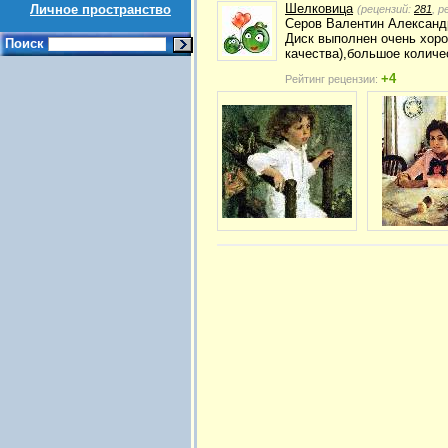
Шелковица
Личное пространство
(рецензий:
281
, 
Серов Валентин Александр
Диск выполнен очень хоро
Поиск
качества),большое количе
+4
Рейтинг рецензии: