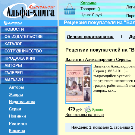
Корзина
Логин
Товаров:
0
Цена:
0 руб.
Пар
Рецензия покупателя на "Ва
НОВОСТИ
ОБ ИЗДАТЕЛЬСТВЕ
Личное пространство
До
КАТАЛОГ
Рецензии покупателей на "
СОТРУДНИЧЕСТВО
ПРОДАЖА КНИГ
Валентин Александрович Серов...
АВТОРЫ
Валентин Александрови
Серов (1865-1911) -
ГАЛЕРЕЯ
выдающийся русский
МАГАЗИН
портретист, живописец 
график, работавший в т
Авторы
жанрах, как...
Жанры
Издательства
479
Серии
руб
Купить
Все отзывы на товар
Новинки
Рейтинги
Найдено:
1
, показано
1
, страница
1
Корзина