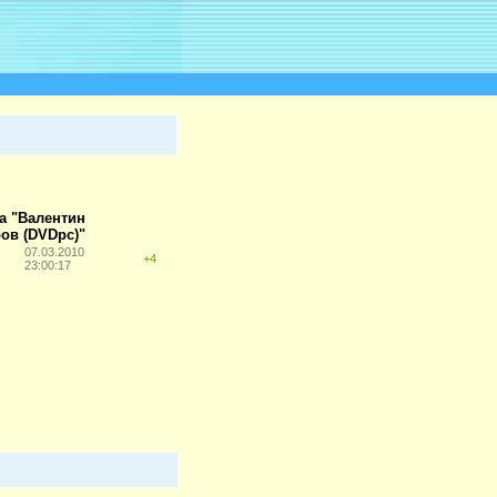
а "Валентин
ов (DVDpc)"
07.03.2010
+4
23:00:17