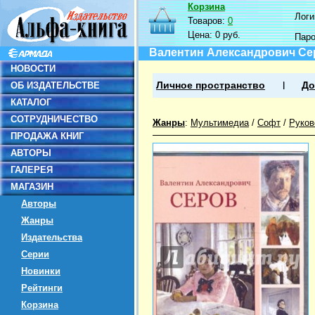
Корзина
Логин
Товаров:
0
Цена:
0 руб.
Пар
Валентин Александрович Се
НОВОСТИ
ОБ ИЗДАТЕЛЬСТВЕ
Личное пространство
До
КАТАЛОГ
СОТРУДНИЧЕСТВО
Жанры
:
Мультимедиа
/
Софт
/
Руков
ПРОДАЖА КНИГ
АВТОРЫ
ГАЛЕРЕЯ
МАГАЗИН
Авторы
Жанры
Издательства
Серии
Новинки
Рейтинги
Корзина