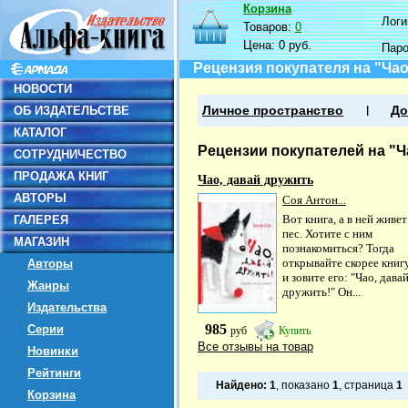
Корзина
Логин
Товаров:
0
Цена:
0 руб.
Пар
Рецензия покупателя на "Чао
НОВОСТИ
ОБ ИЗДАТЕЛЬСТВЕ
Личное пространство
До
КАТАЛОГ
Рецензии покупателей на "Ч
СОТРУДНИЧЕСТВО
ПРОДАЖА КНИГ
Чао, давай дружить
АВТОРЫ
Соя Антон...
Вот книга, а в ней живет
ГАЛЕРЕЯ
пес. Хотите с ним
МАГАЗИН
познакомиться? Тогда
открывайте скорее книг
Авторы
и зовите его: "Чао, дава
Жанры
дружить!" Он...
Издательства
985
Серии
руб
Купить
Все отзывы на товар
Новинки
Рейтинги
Найдено:
1
, показано
1
, страница
1
Корзина