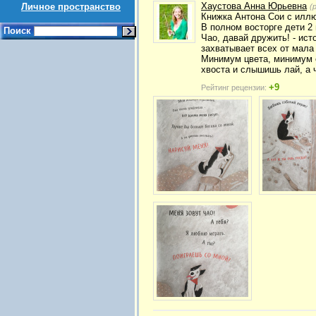
Хаустова Анна Юрьевна
Личное пространство
(
Книжка Антона Сои с илл
В полном восторге дети 2 
Поиск
Чао, давай дружить! - ист
захватывает всех от мала
Минимум цвета, минимум 
хвоста и слышишь лай, а ч
+9
Рейтинг рецензии: