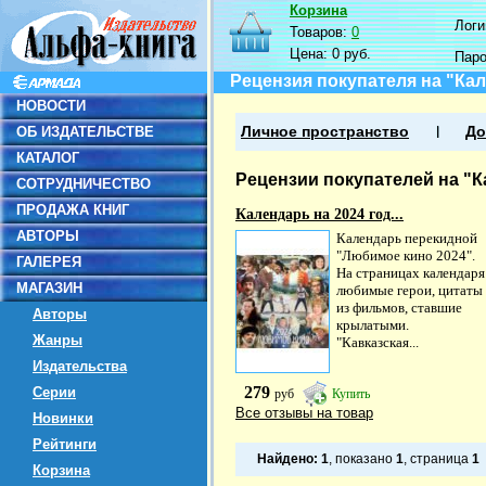
Корзина
Логин
Товаров:
0
Цена:
0 руб.
Пар
Рецензия покупателя на "Ка
НОВОСТИ
ОБ ИЗДАТЕЛЬСТВЕ
Личное пространство
До
КАТАЛОГ
Рецензии покупателей на "К
СОТРУДНИЧЕСТВО
ПРОДАЖА КНИГ
Календарь на 2024 год...
АВТОРЫ
Календарь перекидной
"Любимое кино 2024".
ГАЛЕРЕЯ
На страницах календаря
МАГАЗИН
любимые герои, цитаты
из фильмов, ставшие
Авторы
крылатыми.
Жанры
"Кавказская...
Издательства
279
Серии
руб
Купить
Все отзывы на товар
Новинки
Рейтинги
Найдено:
1
, показано
1
, страница
1
Корзина