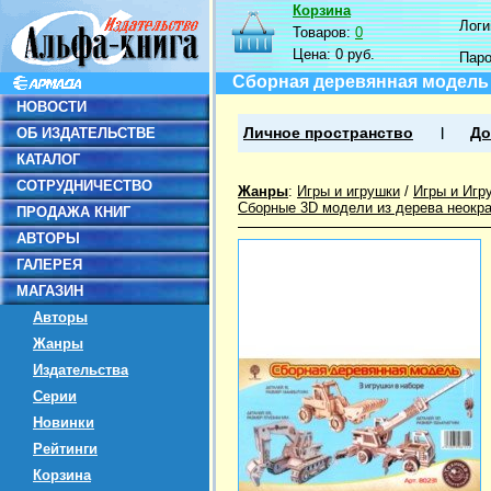
Корзина
Логин
Товаров:
0
Цена:
0 руб.
Пар
Сборная деревянная модель
НОВОСТИ
ОБ ИЗДАТЕЛЬСТВЕ
Личное пространство
До
КАТАЛОГ
СОТРУДНИЧЕСТВО
Жанры
:
Игры и игрушки
/
Игры и Игр
Сборные 3D модели из дерева неокр
ПРОДАЖА КНИГ
АВТОРЫ
ГАЛЕРЕЯ
МАГАЗИН
Авторы
Жанры
Издательства
Серии
Новинки
Рейтинги
Корзина