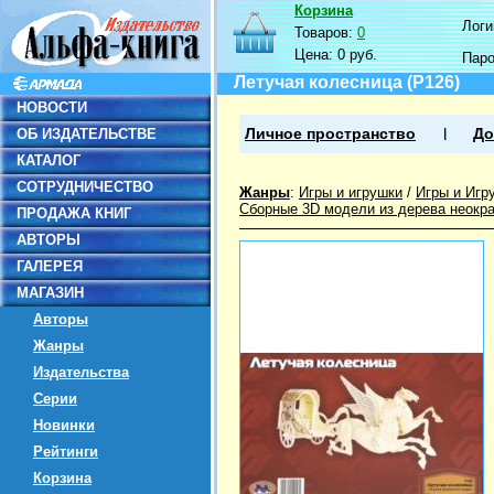
Корзина
Логин
Товаров:
0
Цена:
0 руб.
Пар
Летучая колесница (P126)
НОВОСТИ
ОБ ИЗДАТЕЛЬСТВЕ
Личное пространство
До
КАТАЛОГ
СОТРУДНИЧЕСТВО
Жанры
:
Игры и игрушки
/
Игры и Игр
Сборные 3D модели из дерева неокр
ПРОДАЖА КНИГ
АВТОРЫ
ГАЛЕРЕЯ
МАГАЗИН
Авторы
Жанры
Издательства
Серии
Новинки
Рейтинги
Корзина