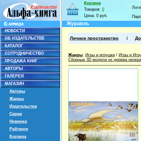
Корзина
Логин
Товаров:
0
Цена:
0 руб.
Пар
Журавль
НОВОСТИ
ОБ ИЗДАТЕЛЬСТВЕ
Личное пространство
До
КАТАЛОГ
СОТРУДНИЧЕСТВО
Жанры
:
Игры и игрушки
/
Игры и Игр
Сборные 3D модели из дерева неокр
ПРОДАЖА КНИГ
АВТОРЫ
ГАЛЕРЕЯ
МАГАЗИН
Авторы
Жанры
Издательства
Серии
Новинки
Рейтинги
Корзина