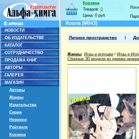
Корзина
Логин
Товаров:
0
Цена:
0 руб.
Пар
Коала (М043)
НОВОСТИ
ОБ ИЗДАТЕЛЬСТВЕ
Личное пространство
До
КАТАЛОГ
СОТРУДНИЧЕСТВО
Жанры
:
Игры и игрушки
/
Игры и Игр
Сборные 3D модели из дерева неокр
ПРОДАЖА КНИГ
АВТОРЫ
ГАЛЕРЕЯ
МАГАЗИН
Авторы
Жанры
Издательства
Серии
Новинки
Рейтинги
Корзина