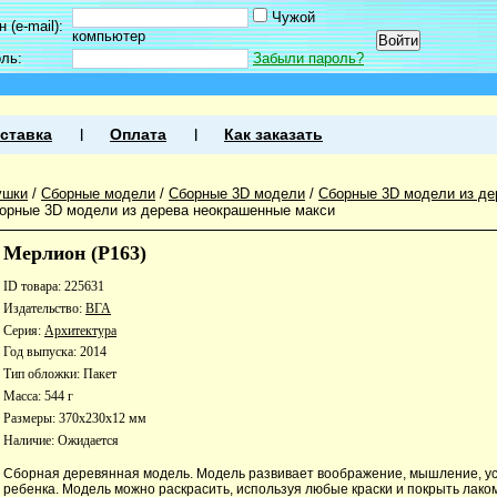
Чужой
 (e-mail):
компьютер
оль:
Забыли пароль?
ставка
Оплата
Как заказать
ушки
/
Сборные модели
/
Сборные 3D модели
/
Сборные 3D модели из де
орные 3D модели из дерева неокрашенные макси
Мерлион (Р163)
ID товара: 225631
Издательство:
ВГА
Серия:
Архитектура
Год выпуска: 2014
Тип обложки: Пакет
Масса: 544 г
Размеры: 370x230x12 мм
Наличие:
Ожидается
Сборная деревянная модель. Модель развивает воображение, мышление, у
ребенка. Модель можно раскрасить, используя любые краски и покрыть лако