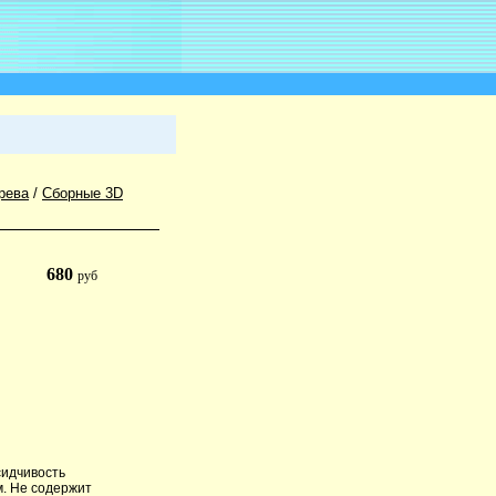
рева
/
Сборные 3D
680
руб
сидчивость
м. Не содержит