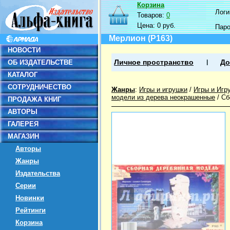
Корзина
Логин
Товаров:
0
Цена:
0 руб.
Пар
Мерлион (Р163)
НОВОСТИ
ОБ ИЗДАТЕЛЬСТВЕ
Личное пространство
До
КАТАЛОГ
СОТРУДНИЧЕСТВО
Жанры
:
Игры и игрушки
/
Игры и Игр
модели из дерева неокрашенные
/
Сб
ПРОДАЖА КНИГ
АВТОРЫ
ГАЛЕРЕЯ
МАГАЗИН
Авторы
Жанры
Издательства
Серии
Новинки
Рейтинги
Корзина