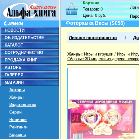
Корзина
Логин
Товаров:
0
Цена:
0 руб.
Пар
Фоторамка Весы (S056)
НОВОСТИ
ОБ ИЗДАТЕЛЬСТВЕ
Личное пространство
До
КАТАЛОГ
СОТРУДНИЧЕСТВО
Жанры
:
Игры и игрушки
/
Игры и Игр
Сборные 3D модели из дерева неокр
ПРОДАЖА КНИГ
АВТОРЫ
ГАЛЕРЕЯ
МАГАЗИН
Авторы
Жанры
Издательства
Серии
Новинки
Рейтинги
Корзина