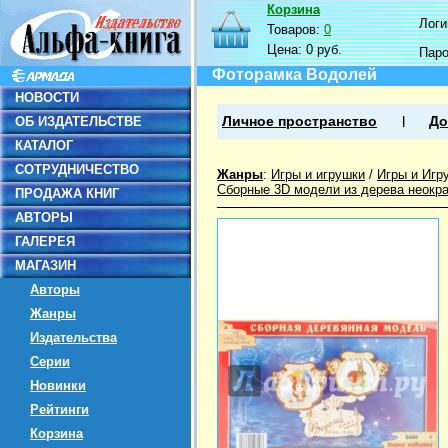
Корзина
Логин
Товаров:
0
Цена:
0 руб.
Пар
Фоторамка Водолей
НОВОСТИ
ОБ ИЗДАТЕЛЬСТВЕ
Личное пространство
До
КАТАЛОГ
СОТРУДНИЧЕСТВО
Жанры
:
Игры и игрушки
/
Игры и Игр
Сборные 3D модели из дерева неокр
ПРОДАЖА КНИГ
АВТОРЫ
ГАЛЕРЕЯ
МАГАЗИН
Авторы
Жанры
Издательства
Серии
Новинки
Рейтинги
Корзина