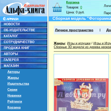
Корзина
Логин
Товаров:
0
Цена:
0 руб.
Пар
Сборная модель "Фоторамка 
НОВОСТИ
ОБ ИЗДАТЕЛЬСТВЕ
Личное пространство
До
КАТАЛОГ
СОТРУДНИЧЕСТВО
Жанры
:
Игры и игрушки
/
Игры и Игр
Сборные 3D модели из дерева неокр
ПРОДАЖА КНИГ
АВТОРЫ
ГАЛЕРЕЯ
МАГАЗИН
Авторы
Жанры
Издательства
Серии
Новинки
Рейтинги
Корзина