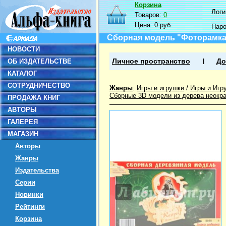
Корзина
Логин
Товаров:
0
Цена:
0 руб.
Пар
Сборная модель "Фоторамка.
НОВОСТИ
ОБ ИЗДАТЕЛЬСТВЕ
Личное пространство
До
КАТАЛОГ
СОТРУДНИЧЕСТВО
Жанры
:
Игры и игрушки
/
Игры и Игр
Сборные 3D модели из дерева неокр
ПРОДАЖА КНИГ
АВТОРЫ
ГАЛЕРЕЯ
МАГАЗИН
Авторы
Жанры
Издательства
Серии
Новинки
Рейтинги
Корзина