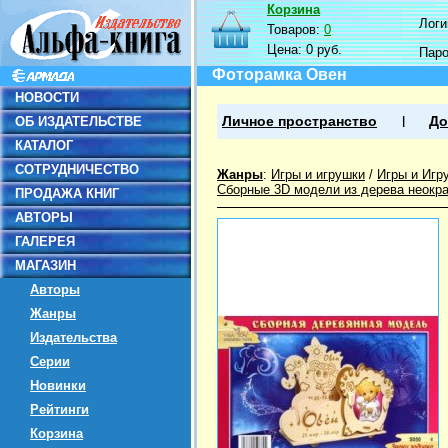
Корзина
Логин
Товаров:
0
Цена:
0 руб.
Пар
Фоторамка Овен
НОВОСТИ
ОБ ИЗДАТЕЛЬСТВЕ
Личное пространство
До
КАТАЛОГ
СОТРУДНИЧЕСТВО
Жанры
:
Игры и игрушки
/
Игры и Игр
Сборные 3D модели из дерева неокр
ПРОДАЖА КНИГ
АВТОРЫ
ГАЛЕРЕЯ
МАГАЗИН
Авторы
Жанры
Издательства
Серии
Новинки
Рейтинги
Корзина