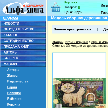
Корзина
Логин
Товаров:
0
Цена:
0 руб.
Пар
Модель сборная деревянная
НОВОСТИ
ОБ ИЗДАТЕЛЬСТВЕ
Личное пространство
До
КАТАЛОГ
СОТРУДНИЧЕСТВО
Жанры
:
Игры и игрушки
/
Игры и Игр
Сборные 3D модели из дерева неокр
ПРОДАЖА КНИГ
АВТОРЫ
ГАЛЕРЕЯ
МАГАЗИН
Авторы
Жанры
Издательства
Серии
Новинки
Рейтинги
Корзина