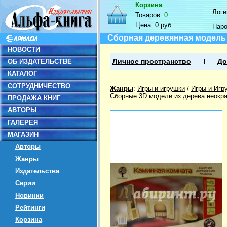
Корзина
Логин
Товаров:
0
Цена:
0 руб.
Пар
Сборная деревянная модель 
НОВОСТИ
ОБ ИЗДАТЕЛЬСТВЕ
Личное пространство
До
КАТАЛОГ
СОТРУДНИЧЕСТВО
Жанры
:
Игры и игрушки
/
Игры и Игр
Сборные 3D модели из дерева неокр
ПРОДАЖА КНИГ
АВТОРЫ
ГАЛЕРЕЯ
МАГАЗИН
Авторы
Жанры
Издательства
Серии
Новинки
Рейтинги
Корзина