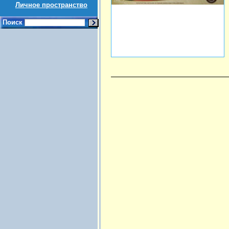
Личное пространство
Поиск