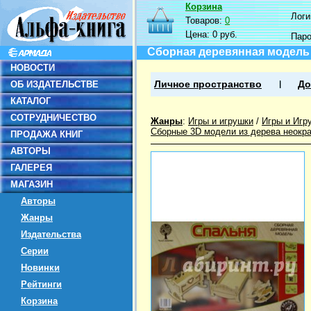
Корзина
Логин
Товаров:
0
Цена:
0 руб.
Пар
Сборная деревянная модель 
НОВОСТИ
ОБ ИЗДАТЕЛЬСТВЕ
Личное пространство
До
КАТАЛОГ
СОТРУДНИЧЕСТВО
Жанры
:
Игры и игрушки
/
Игры и Игр
Сборные 3D модели из дерева неокр
ПРОДАЖА КНИГ
АВТОРЫ
ГАЛЕРЕЯ
МАГАЗИН
Авторы
Жанры
Издательства
Серии
Новинки
Рейтинги
Корзина