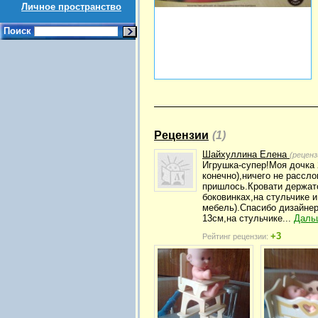
Личное пространство
Поиск
Рецензии
(1)
Шайхуллина Елена
(реценз
Игрушка-супер!Моя дочка 
конечно),ничего не рассл
пришлось.Кровати держатся
боковинках,на стульчике 
мебель).Спасибо дизайнер
13см,на стульчике...
Даль
+3
Рейтинг рецензии: